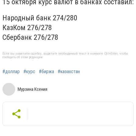
15 октября курс валют в банках составил:
Народный банк 274/280
КазКом 276/278
Сбербанк 276/278
Если вы заметили ошибку, выделите необходимый текст и нажмите Ctrl+Enter, чтобы
сообщить об этом редакции
#доллар
#курс
#биржа
#казахстан
Мурзина Ксения