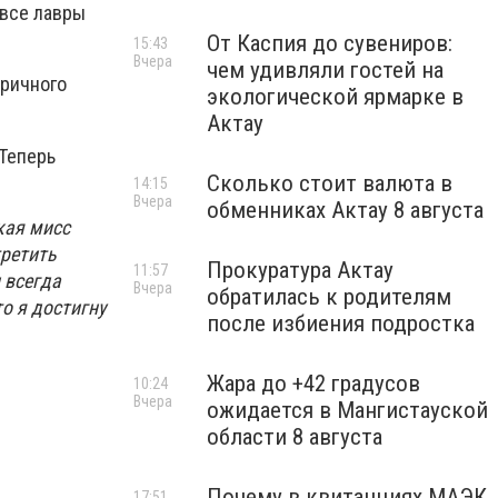
 все лавры
От Каспия до сувениров:
15:43
Вчера
чем удивляли гостей на
оричного
экологической ярмарке в
Актау
 Теперь
Сколько стоит валюта в
14:15
Вчера
обменниках Актау 8 августа
кая мисс
третить
Прокуратура Актау
11:57
 всегда
Вчера
обратилась к родителям
о я достигну
после избиения подростка
Жара до +42 градусов
10:24
Вчера
ожидается в Мангистауской
области 8 августа
Почему в квитанциях МАЭК
17:51