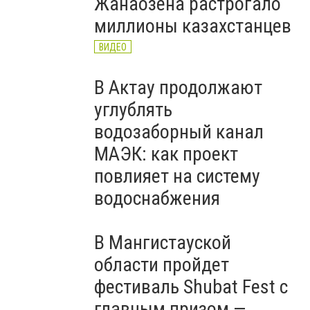
Жанаозена растрогало
миллионы казахстанцев
ВИДЕО
В Актау продолжают
углублять
водозаборный канал
МАЭК: как проект
повлияет на систему
водоснабжения
В Мангистауской
области пройдет
фестиваль Shubat Fest с
главным призом —