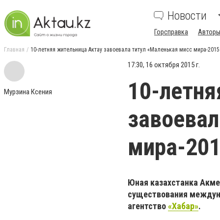
Новости
Горсправка
Авторы
Главная
10-летняя жительница Актау завоевала титул «Маленькая мисс мира-2015
17:30, 16 октября 2015 г.
10-летня
Мурзина Ксения
завоевал
мира-20
Юная казахстанка Акмеи
существования междуна
агентство
«Хабар»
.