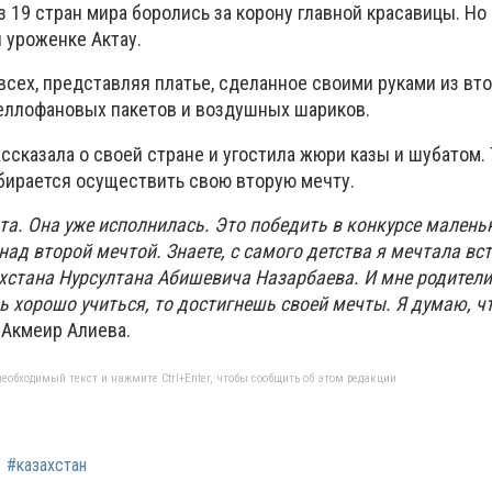
з 19 стран мира боролись за корону главной красавицы. Но
 уроженке Актау.
всех, представляя платье, сделанное своими руками из вт
целлофановых пакетов и воздушных шариков.
ссказала о своей стране и угостила жюри казы и шубатом.
бирается осуществить свою вторую мечту.
та. Она уже исполнилась. Это победить в конкурсе малень
над второй мечтой. Знаете, с самого детства я мечтала вс
хстана Нурсултана Абишевича Назарбаева. И мне родители
ь хорошо учиться, то достигнешь своей мечты. Я думаю, чт
а Акмеир Алиева.
еобходимый текст и нажмите Ctrl+Enter, чтобы сообщить об этом редакции
#казахстан