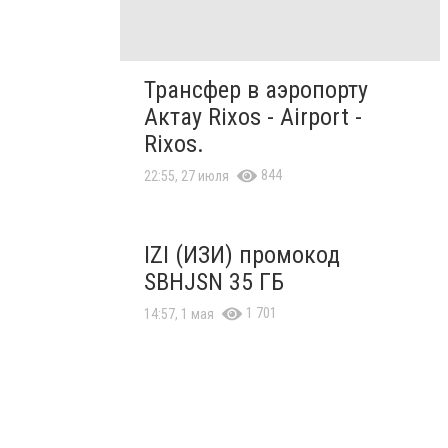
Трансфер в аэропорту
Актау Rixos - Airport -
Rixos.
844
22:55, 27 июля
IZI (ИЗИ) промокод
SBHJSN 35 ГБ
1 701
14:57, 1 мая