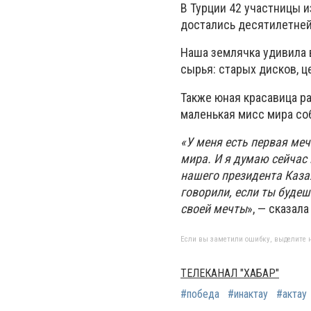
В Турции 42 участницы и
достались десятилетней
Наша землячка удивила 
сырья: старых дисков, 
Также юная красавица ра
маленькая мисс мира со
«У меня есть первая меч
мира. И я думаю сейчас 
нашего президента Каза
говорили, если ты будеш
своей мечты
», — сказал
Если вы заметили ошибку, выделите н
ТЕЛЕКАНАЛ "ХАБАР"
#победа
#инактау
#актау