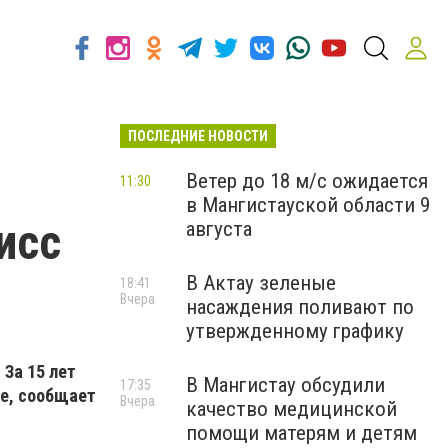
ПОСЛЕДНИЕ НОВОСТИ
Ветер до 18 м/с ожидается
11:30
в Мангистауской области 9
исс
августа
В Актау зеленые
18:41
Вчера
насаждения поливают по
утвержденному графику
За 15 лет
В Мангистау обсудили
17:35
е, сообщает
Вчера
качество медицинской
помощи матерям и детям