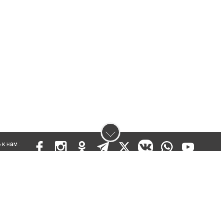
к нам :
 KZ73VPY00015302 от 25 сентября 2019 года