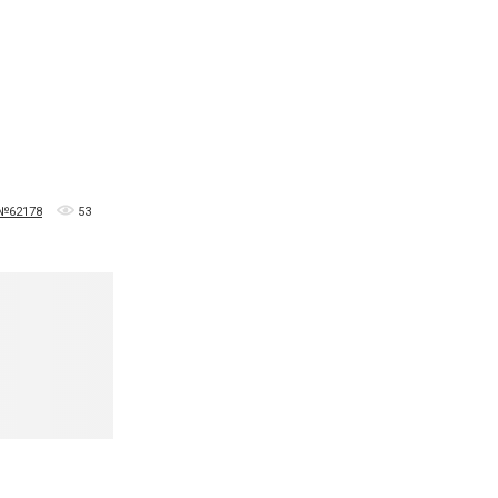
 №62178
53