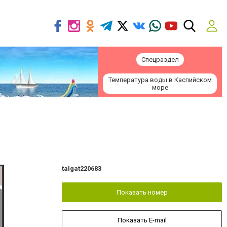
Спецраздел
Температура воды в Каспийском
море
talgat220683
Показать номер
Показать E-mail