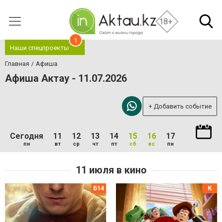
18+
1
Наши спецпроекты
Главная
Афиша
Афиша Актау - 11.07.2026
+ Добавить событие
Сегодня
11
12
13
14
15
16
17
пн
вт
ср
чт
пт
сб
вс
пн
11 июля в кино