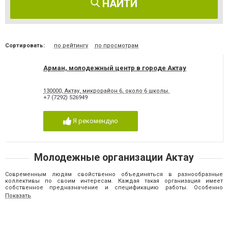
НАЙТИ
Сортировать:
по рейтингу
по просмотрам
Арман, молодежный центр в городе Актау
130000, Актау, микрорайон 6, около 6 школы.
+7 (7292) 526949
Я рекомендую
Молодежные организации Актау
Современным людям свойственно объединяться в разнообразные
коллективы по своим интересам. Каждая такая организация имеет
собственное предназначение и спецификацию работы. Особенно
высокой популярностью среди населения нашего города пользуются
Показать
молодежные организации. Они представляют интересы обширных
объединений молодых людей и становятся отличным местом для
координации единомышленников. Однако далеко не все жители нашего
города знают информацию о деятельности таких организаций на
территории Актау. Мы разработали наш сайт специально для того, чтобы