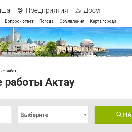
иша
Предприятия
Досуг
Вопрос - ответ
Погода
Объявления
Карта города
ные работы
 работы Актау
Выберите
НА