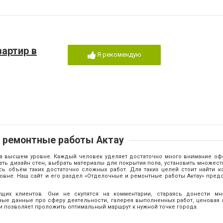
вартир в
Я рекомендую
 ремонтные работы Актау
 на высшем уровне. Каждый человек уделяет достаточно много внимание о
ть дизайн стен, выбрать материалы для покрытия пола, установить множест
сь объём таких достаточно сложных работ. Для таких целей стоит найти к
вне. Наш сайт и его раздел «Отделочные и ремонтные работы Актау» пред
х клиентов. Они не скупятся на комментарии, стараясь донести мн
ые данные про сферу деятельности, галерея выполненных работ, ценовая п
и позволяет проложить оптимальный маршрут к нужной точке города.