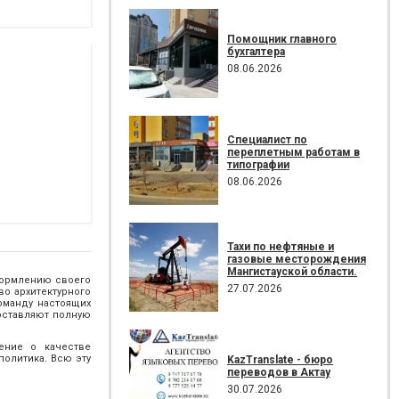
Помощник главного
бухгалтера
08.06.2026
Специалист по
переплетным работам в
типографии
08.06.2026
Тахи по нефтяные и
газовые месторождения
Мангистауской области.
формлению своего
27.07.2026
во архитектурного
оманду настоящих
оставляют полную
ение о качестве
олитика. Всю эту
KazTranslate - бюро
переводов в Актау
30.07.2026