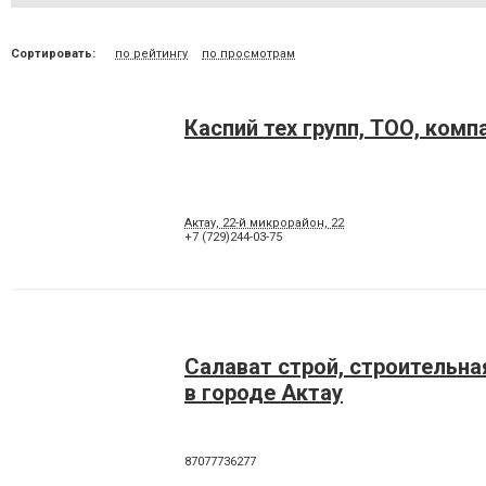
Сортировать:
по рейтингу
по просмотрам
Каспий тех групп, ТОО, комп
Актау, 22-й микрорайон, 22
+7 (729)244-03-75
Салават строй, строительна
в городе Актау
87077736277