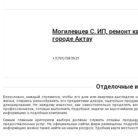
Могилевцев С. ИП, ремонт к
городе Актау
+7(701)758-39-21
Отделочные и
Безусловно, каждый стремится, чтобы его дом или квартира выглядели
жилья, стараясь разнообразить его предметами декора, тщательно продума
декорирования. Не каждому известно, как самостоятельно проделать ве
профессионалов, готовых выполнить подобные задачи на высочайшем уро
информацию о подобных компаниях.
Самым главным критерием выбора должны служить отзывы предыдущи
предоставленных услуг. На официальных сайтах фирм размещены подробн
информацию можно также найти на нашем ресурсе. Удобная карта местност