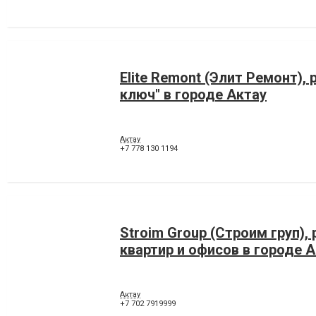
Elite Remont (Элит Ремонт),
ключ" в городе Актау
Актау
+7 778 130 1194
Stroim Group (Строим груп),
квартир и офисов в городе 
Актау
+7 702 7919999