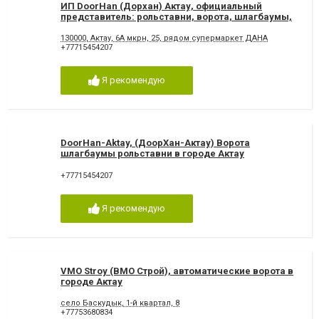
ИП DoorHan (Дорхан) Актау, официальный
представитель: рольставни, ворота, шлагбаумы,
автоматика
130000, Актау, 6А мкрн, 25, рядом супермаркет ДАНА
+77715454207
Я рекомендую
DoorHan-Aktay, (ДоорХан-Актау) Ворота
шлагбаумы рольставни в городе Актау
+77715454207
Я рекомендую
VMO Stroy (ВМО Строй), ​автоматические ворота в
городе Актау
село Баскудык, ​1-й квартал, 8
+77753680834