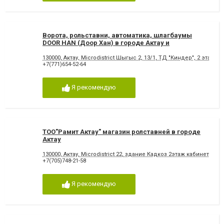
Ворота, рольставни, автоматика, шлагбаумы
DOOR HAN (Доор Хан) в городе Актау и
Мангистауской обл.
130000, Актау, Microdistrict Шыгыс 2, 13/1, ТД "Киндер", 2 этаж
+7(771)654-52-64
Я рекомендую
ТОО"Рамит Актау" магазин ролставней в городе
Актау
130000, Актау, Microdistrict 22, здание Кадкоз 2этаж кабинет 208
+7(705)748-21-58
Я рекомендую