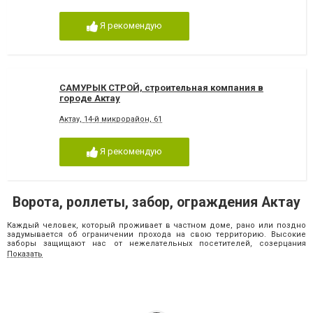
Я рекомендую
САМУРЫК СТРОЙ, строительная компания в
городе Актау
Актау, ​14-й микрорайон, 61
Я рекомендую
Ворота, роллеты, забор, ограждения Актау
Каждый человек, который проживает в частном доме, рано или поздно
задумывается об ограничении прохода на свою территорию. Высокие
заборы защищают нас от нежелательных посетителей, созерцания
приусадебного участка посторонними людьми, вмешательства в
Показать
персональную жизнь хозяева дома. Если хозяин усадьбы обзавелся
собственным автомобилем, придется брать в расчёт, что машине нужно
будет как-то заехать во двор. Естественно, для этого необходимо
задуматься об установке ворот. Хотите найти компанию, занимающуюся
реализацией или изготовлением данного инвентаря? Вы пришли по
адресу, ведь наш интернет-портал и его постоянная рубрика «Ворота,