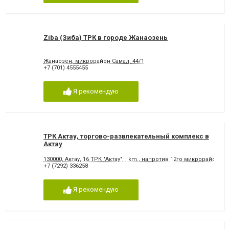
Ziba (Зиба) ТРК в городе Жанаозень
Жанаозен, микрорайон Самал, 44/1
+7 (701) 4555455
Я рекомендую
ТРК Актау, торгово-развлекательный комплекс в
Актау
130000, Актау, 16 ТРК "Актау", , km., напротив 12го микрорайона
+7 (7292) 336258
Я рекомендую