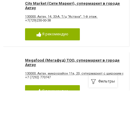
City Market (Сити Маркет), супермаркет в городе
Актау
130000, Актау, 14, 33-А, Т/ц "Астана", 1-й этаж.
+7(729)230-00-38
Я рекомендую
Megafood (Мегафуд) ТОО, супермаркет в городе
Актау
130000, Актау, микрорайон 11а, 20, супермаркет с широким выб
+7 (7292) 770747
Фильтры
Я рекомендую
Шашлык маркет, заказ и доставка шашлыка в
городе Актау
Актау, Напротив 24-го дома, возле магазина "Топ-Стоп".