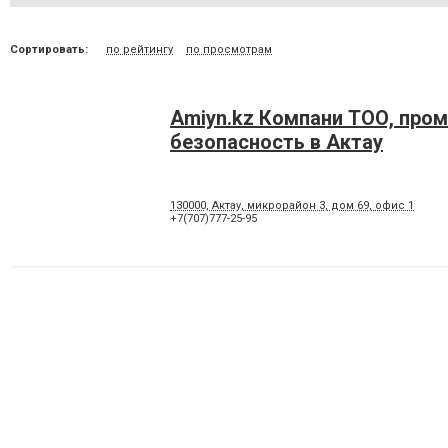
Сортировать:
по рейтингу
по просмотрам
Amiyn.kz Компани ТОО, про
безопасность в Актау
130000, Актау, микрорайон 3, дом 69, офис 1
+7(707)777-25-95