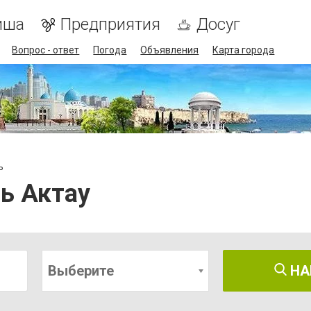
иша
Предприятия
Досуг
Вопрос - ответ
Погода
Объявления
Карта города
ь
ь Актау
Выберите
НА