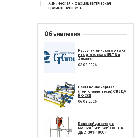
Химическая и фармацевтическая
промышленность
Объявления
Курсы английского языка
и подготовка к IELTS в
Алматы
02.08.2026
Весы конвейерные
(ленточные весы) СВЕДА
ВК-230
06.08.2026
Весовой дозатор в
мешки “Биг-Бег” СВЕДА
ДВС-301-1000-1