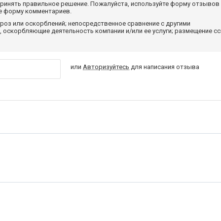
принять правильное решение. Пожалуйста, используйте форму отзывов
те форму комментариев.
роз или оскорблений; непосредственное сравнение с другими
 оскорбляющие деятельность компании и/или ее услуги; размещение с
или
Авторизуйтесь
для написания отзыва