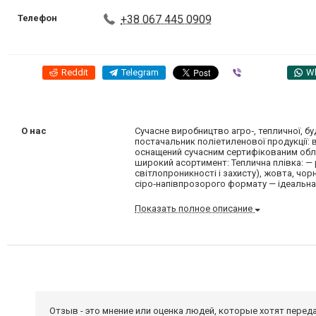
Телефон
+38 067 445 0909
Reddit
Telegram
Viber
W
О нас
Сучасне виробництво агро‑, тепличної, бу
постачальник поліетиленової продукції: 
оснащений сучасним сертифікованим облад
широкий асортимент: Теплична плівка: — 
світлопроникності і захисту), жовта, чорн
сіро‑напівпрозорого формату — ідеальна 
Показать полное описание
Отзыв - это мнение или оценка людей, которые хотят перед