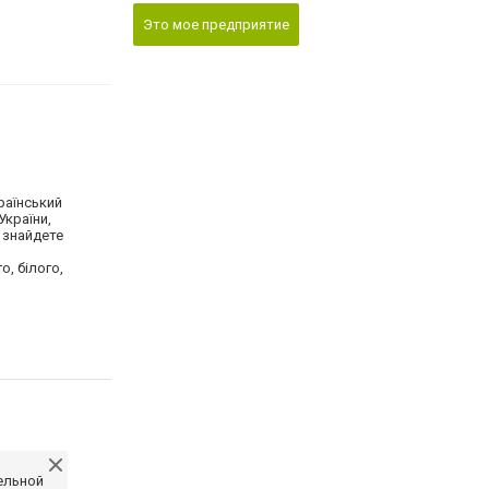
Это мое предприятие
країнський
України,
 знайдете
о, білого,
ельной