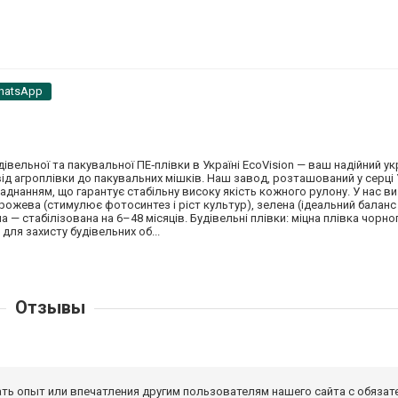
hatsApp
дівельної та пакувальної ПЕ‑плівки в Україні EcoVision — ваш надійний у
від агроплівки до пакувальних мішків. Наш завод, розташований у серці 
нанням, що гарантує стабільну високу якість кожного рулону. У нас ви
рожева (стимулює фотосинтез і ріст культур), зелена (ідеальний баланс
а — стабілізована на 6–48 місяців. Будівельні плівки: міцна плівка чорног
для захисту будівельних об...
Отзывы
ать опыт или впечатления другим пользователям нашего сайта с обязат