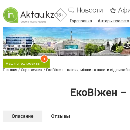
Новости
Аф
18+
Горсправка
Авторы проекта
1
Наши спецпроекты
Главная
Справочник
ЕкоВіжен – плівки, мішки та пакети від виробн
ЕкоВіжен – 
Описание
Отзывы