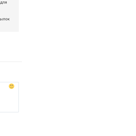
 для
сылок