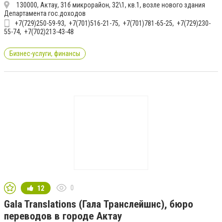
130000, Актау, 31б микрорайон, 32\1, кв.1, возле нового здания
Департамента гос.доходов
+7(729)250-59-93
+7(701)516-21-75
+7(701)781-65-25
+7(729)230-
55-74
+7(702)213-43-48
Бизнес-услуги, финансы
0
12
Gala Translations (Гала Транслейшнс), бюро
переводов в городе Актау