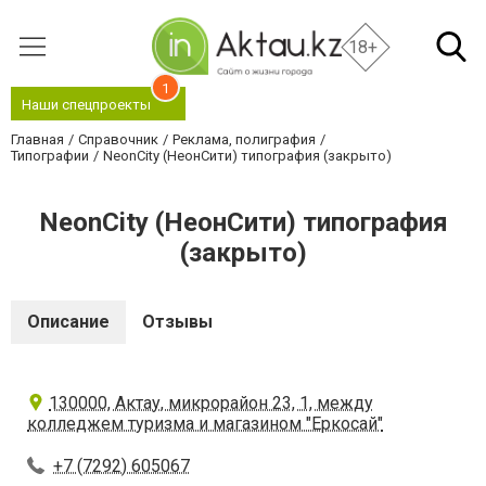
18+
1
Наши спецпроекты
Главная
Справочник
Реклама, полиграфия
Типографии
NeonСity (НеонСити) типография (закрыто)
NeonСity (НеонСити) типография
(закрыто)
Описание
Отзывы
130000, Актау, микрорайон 23, 1, между
колледжем туризма и магазином "Еркосай"
+7 (7292) 605067