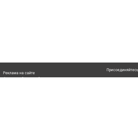
Присоединяйтесь 
Реклама на сайте
Франшиза "CitySites"
Авторы проекта
info@inaktau.kz
О проекте
+7 (700) 978 78 35
Свидетельство №
Все права защищ
первом абзаце те
Политика конфид