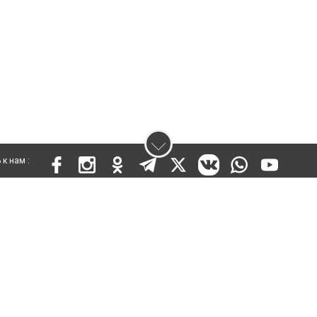
к нам :
 KZ73VPY00015302 от 25 сентября 2019 года
ены. Ретрансляция и цитирование материалов разрешается при указании ги
кста
енциальности
Правила сайта
Правила классифайд
Политика обработки пер