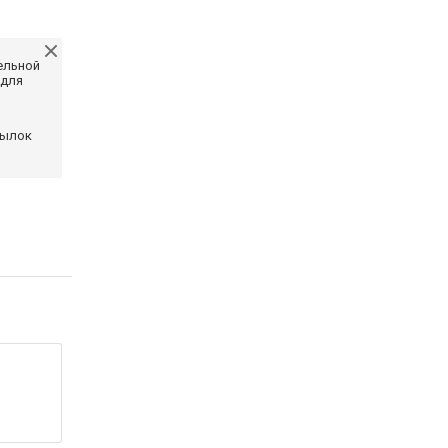
ельной
 для
сылок