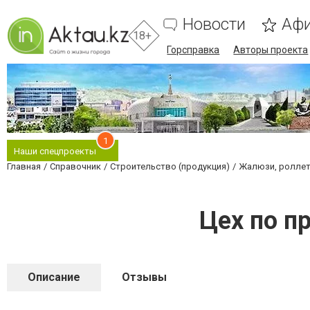
Новости
Аф
18+
Горсправка
Авторы проекта
1
Наши спецпроекты
Главная
Справочник
Строительство (продукция)
Жалюзи, ролле
Цех по п
Описание
Отзывы