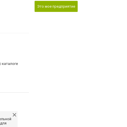
Это мое предприятие
с каталоге
ельной
 для