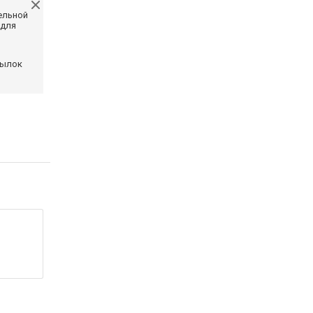
ельной
 для
сылок