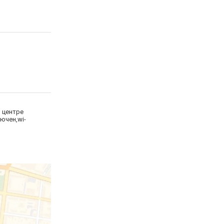
в центре
ючен,wi-