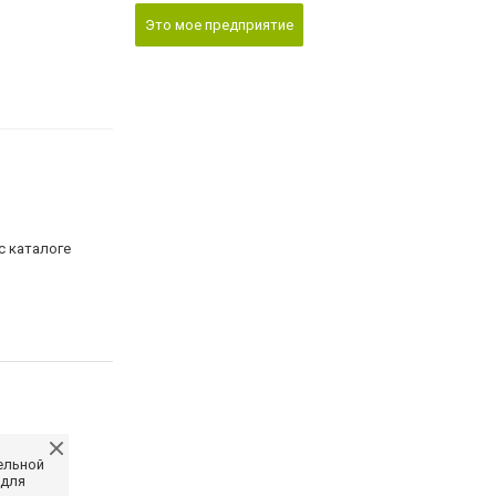
Это мое предприятие
с каталоге
ельной
 для