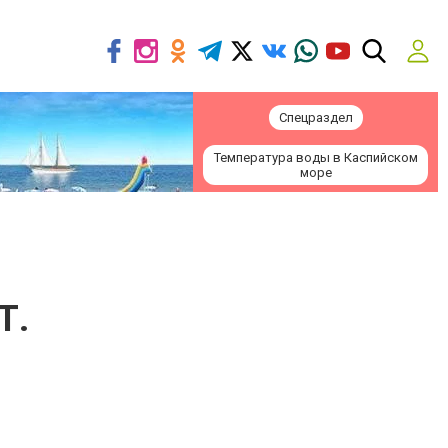
Спецраздел
Температура воды в Каспийском
море
Т.