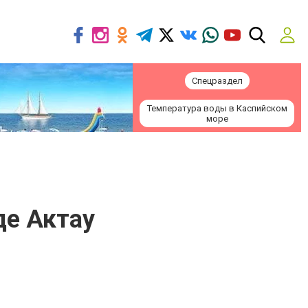
Спецраздел
Температура воды в Каспийском
море
де Актау