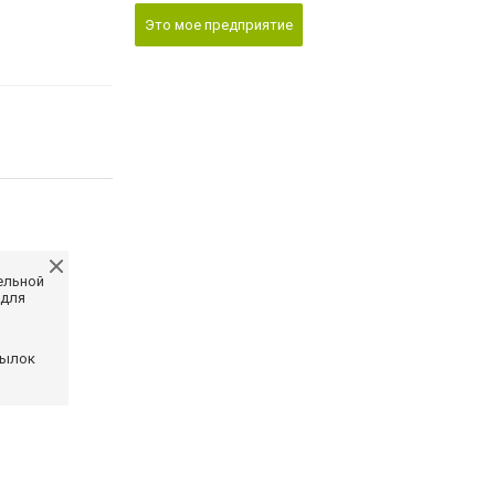
Это мое предприятие
ельной
 для
сылок