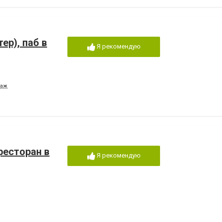
ер), паб в
Я рекомендую
таж
 ресторан в
Я рекомендую