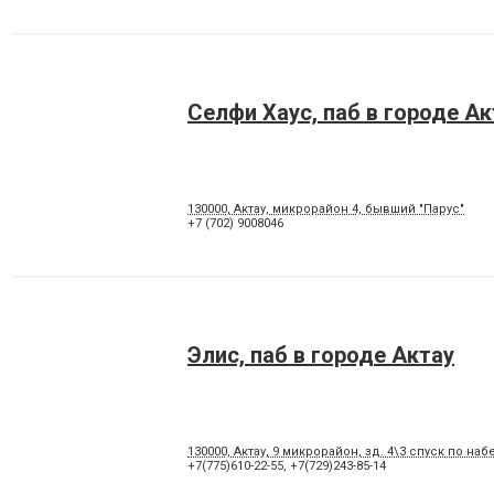
Селфи Хаус, паб в городе Ак
130000, Актау, микрорайон 4, бывший "Парус"
+7 (702) 9008046
Элис, паб в городе Актау
130000, Актау, 9 микрорайон, зд. 4\3 спуск по на
+7(775)610-22-55
,
+7(729)243-85-14