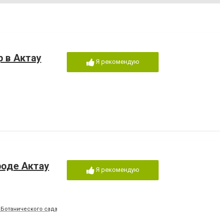
р в Актау
Я рекомендую
ороде Актау
Я рекомендую
в Ботанического сада