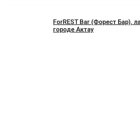
ForREST Bar (Форест Бар), л
городе Актау
Актау, ​14-й микрорайон, 58
+77020668008
ПИВ & КО, пивной бар в горо
Актау, 17-й микрорайон, 73
+77770652760