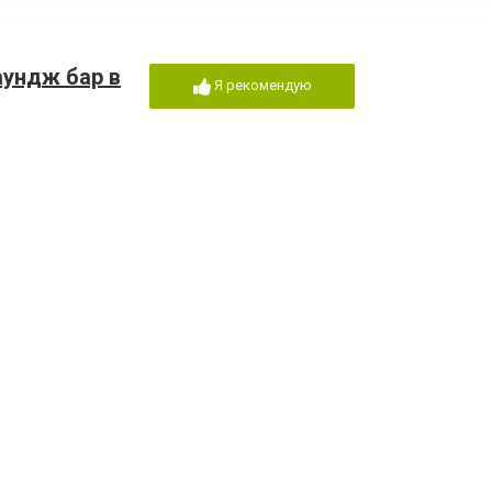
аундж бар в
Я рекомендую
де Актау
Я рекомендую