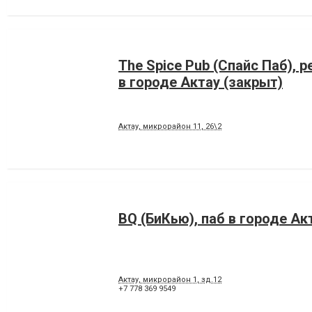
The Spice Pub (Спайс Паб), 
в городе Актау (закрыт)
Актау, микрорайон 11, 26\2
BQ (БиКью), паб в городе Ак
Актау, микрорайон 1, зд.12
+7 778 369 9549