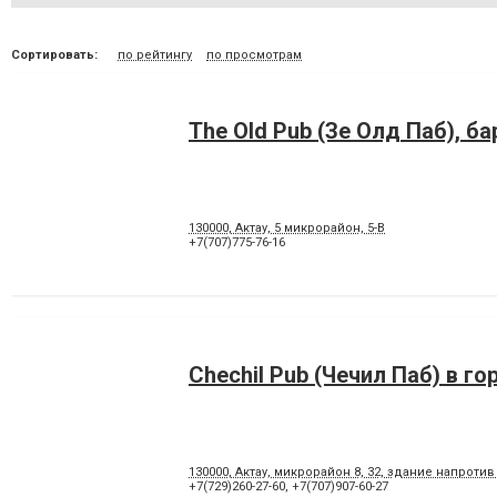
Сортировать:
по рейтингу
по просмотрам
The Old Pub (Зе Олд Паб), ба
130000, Актау, 5 микрорайон, 5-В
+7(707)775-76-16
Chechil Pub (Чечил Паб) в г
130000, Актау, микрорайон 8, 32, здание напроти
+7(729)260-27-60
,
+7(707)907-60-27