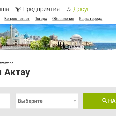
иша
Предприятия
Досуг
Вопрос - ответ
Погода
Объявления
Карта города
аведения
я Актау
Выберите
НА