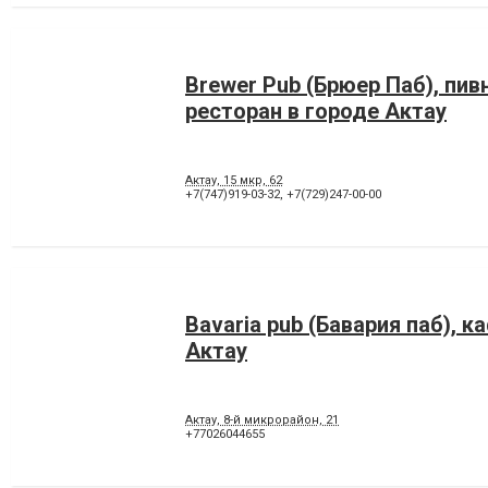
Brewer Pub (Брюер Паб), пив
ресторан в городе Актау
Актау, 15 мкр, 62
+7(747)919-03-32
,
+7(729)247-00-00
Bavaria pub (Бавария паб), к
Актау
Актау, 8-й микрорайон, 21
+77026044655