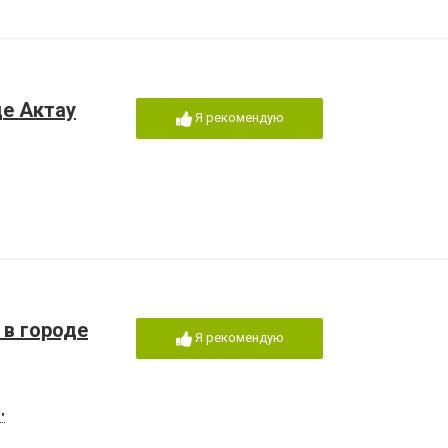
де Актау
Я рекомендую
б в городе
Я рекомендую
"