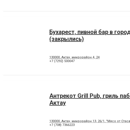
Бухарест, пивной бар в горо
(закрылись)
130000, Актау, микрорайон 4, 24
+7 (7292) 500047
Антрекот Grill Pub, гриль па
Актау
130000, Актау, микрорайон 13, 26/1, "Мясо от Стаса
+7 (708) 7366223