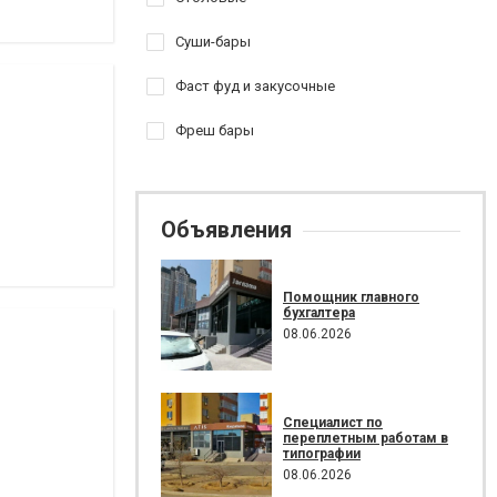
Суши-бары
Фаст фуд и закусочные
Фреш бары
Объявления
Помощник главного
бухгалтера
08.06.2026
Специалист по
переплетным работам в
типографии
08.06.2026