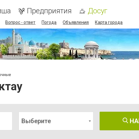
иша
Предприятия
Досуг
Вопрос - ответ
Погода
Объявления
Карта города
сочные
ктау
Выберите
НА