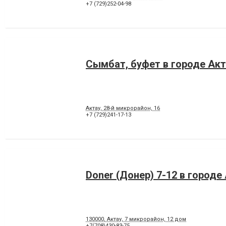
+7 (729)252-04-98
Сымбат, буфет в городе Акт
Актау, 28-й микрорайон, 16
+7 (729)241-17-13
Doner (Донер) 7-12 в городе
130000, Актау, 7 микрорайон, 12 дом
+7(708)430-83-75