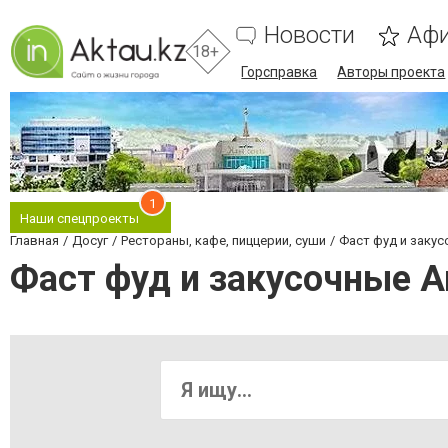
Новости
Аф
18+
Горсправка
Авторы проекта
1
Наши спецпроекты
Главная
Досуг
Рестораны, кафе, пиццерии, суши
Фаст фуд и заку
Фаст фуд и закусочные А