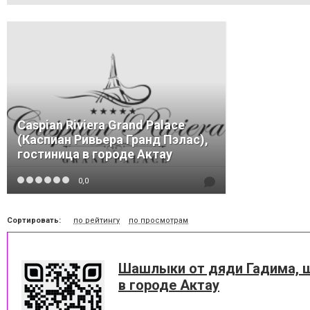
Caspian Riviera Grand Palace
(Каспиан Ривьера Гранд Пэлас),
гостиница в городе Актау
0,0
Сортировать:
по рейтингу
по просмотрам
Шашлыки от дяди Гадима,
в городе Актау