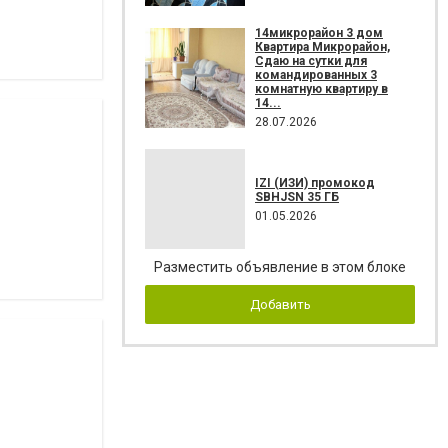
14микрорайон 3 дом
Квартира Микрорайон,
Сдаю на сутки для
командированных 3
комнатную квартиру в
14...
28.07.2026
IZI (ИЗИ) промокод
SBHJSN 35 ГБ
01.05.2026
Разместить объявление в этом блоке
Добавить