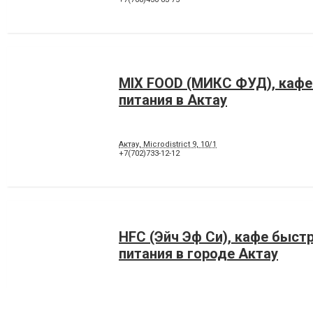
MIX FOOD (МИКС ФУД), кафе
питания в Актау
Актау, Microdistrict 9, 10/1
+7(702)733-12-12
HFC (Эйч Эф Си), кафе быст
питания в городе Актау
130000, Актау, микрорайон 7, 8/2
+7(708)770-13-24