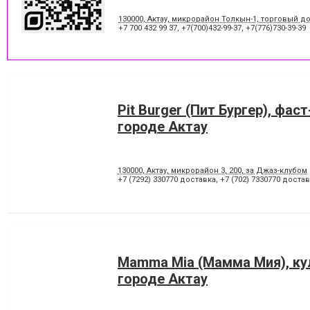
130000, Актау, микрорайон Толкын-1, торговый до
+7 700 432 99 37
,
+7(700)432-99-37
,
+7(776)730-39-39
Pit Burger (Пит Бургер), фас
городе Актау
130000, Актау, микрорайон 3, 200, за Джаз-клубом
+7 (7292) 330770 доставка
,
+7 (702) 7330770 доста
Mamma Mia (Мамма Мия), ку
городе Актау