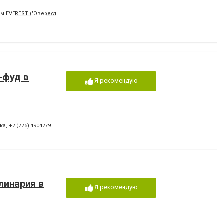
м EVEREST ("Эверест"), зд.230-1 этаж
т-фуд в
Я рекомендую
вка
,
+7 (775) 4904779
линария в
Я рекомендую