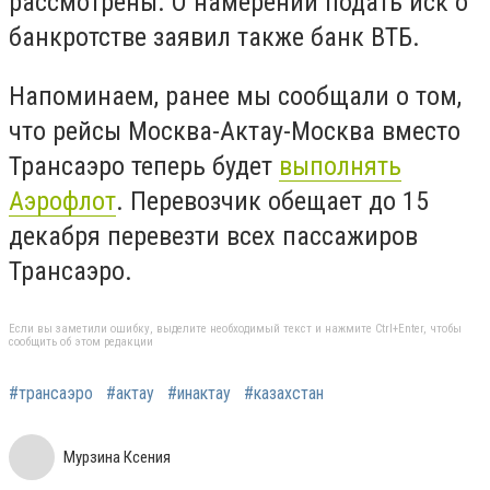
рассмотрены. О намерении подать иск о
банкротстве заявил также банк ВТБ.
Напоминаем, ранее мы сообщали о том,
что рейсы Москва-Актау-Москва вместо
Трансаэро теперь будет
выполнять
Аэрофлот
. Перевозчик обещает до 15
декабря перевезти всех пассажиров
Трансаэро.
Если вы заметили ошибку, выделите необходимый текст и нажмите Ctrl+Enter, чтобы
сообщить об этом редакции
#трансаэро
#актау
#инактау
#казахстан
Мурзина Ксения