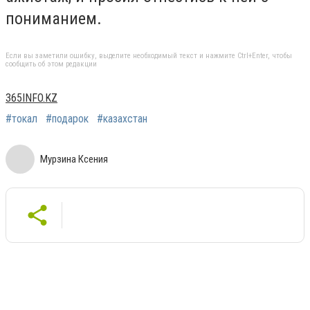
пониманием.
Если вы заметили ошибку, выделите необходимый текст и нажмите Ctrl+Enter, чтобы
сообщить об этом редакции
365INFO.KZ
#токал
#подарок
#казахстан
Мурзина Ксения