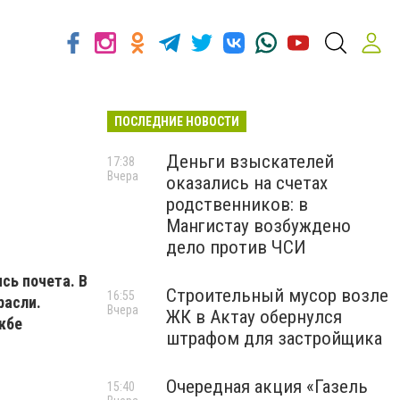
ПОСЛЕДНИЕ НОВОСТИ
Деньги взыскателей
17:38
Вчера
оказались на счетах
родственников: в
Мангистау возбуждено
дело против ЧСИ
сь почета. В
Строительный мусор возле
16:55
расли.
Вчера
ЖК в Актау обернулся
жбе
штрафом для застройщика
Очередная акция «Газель
15:40