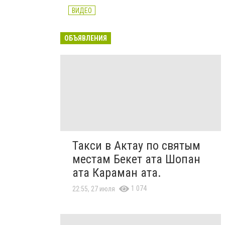
ВИДЕО
ОБЪЯВЛЕНИЯ
Такси в Актау по святым
местам Бекет ата Шопан
ата Караман ата.
1 074
22:55, 27 июля