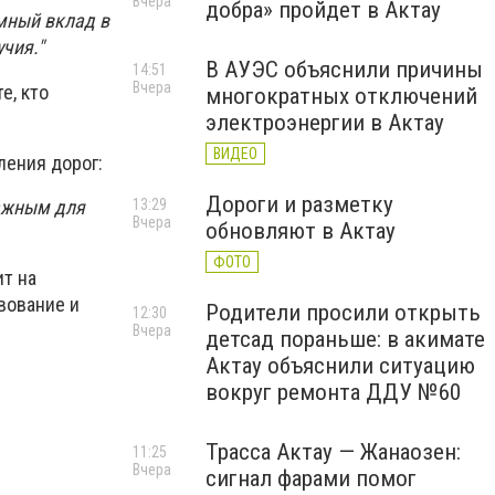
Вчера
добра» пройдет в Актау
омный вклад в
чия."
В АУЭС объяснили причины
14:51
Вчера
е, кто
многократных отключений
электроэнергии в Актау
ВИДЕО
ления дорог:
Дороги и разметку
важным для
13:29
Вчера
обновляют в Актау
ФОТО
т на
вование и
Родители просили открыть
12:30
Вчера
детсад пораньше: в акимате
Актау объяснили ситуацию
вокруг ремонта ДДУ №60
Трасса Актау — Жанаозен:
11:25
Вчера
сигнал фарами помог