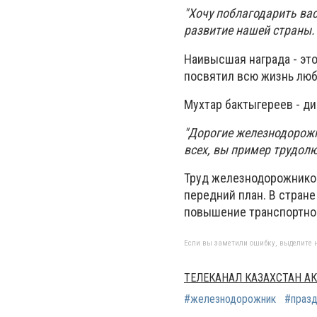
"Хочу поблагодарить вас
развитие нашей страны.
Наивысшая награда - эт
посвятил всю жизнь лю
Мухтар бактыгереев - д
"Дорогие железнодорожн
всех, вы пример трудол
Труд железнодорожников
передний план. В стран
повышение транспортног
Если вы заметили ошибку, выделите н
ТЕЛЕКАНАЛ КАЗАХСТАН А
#железнодорожник
#празд