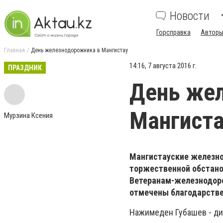
Новости
Горсправка
Авторы
Главная
День железнодорожника в Мангистау
14:16, 7 августа 2016 г.
ПРАЗДНИК
День же
Мангист
Мурзина Ксения
Мангистауские железно
торжественной обстанов
Ветеранам-железнодоро
отмечены благодарстве
Нажимеден Губашев - ди