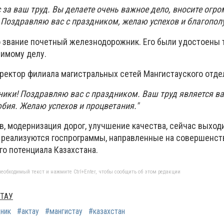
 за ваш труд. Вы делаете очень важное дело, вносите огр
 Поздравляю вас с праздником, желаю успехов и благополу
о звание почетный железнодорожник. Его были удостоены т
бимому делу.
иректор филиала магистральных сетей Мангистауского отде
ики! Поздравляю вас с праздником. Ваш труд является 
юбия. Желаю успехов и процветания."
, модернизация дорог, улучшение качества, сейчас выходи
е реализуются госпрограммы, направленные на совершенст
о потенциала Казахстана.
еобходимый текст и нажмите Ctrl+Enter, чтобы сообщить об этом редакции
КТАУ
ник
#актау
#мангистау
#казахстан