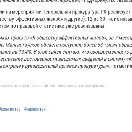
али на мероприятии, Генеральная прокуратура РК реализует
ществу эффективных жалоб» и другие). 12 из 30-ти, их наз
том по правовой статистике уже реализованы.
мках проекта «К обществу эффективных жалоб», за 7 месяц
ны Мангистауской области поступило более 53 тысяч обращ
ижение на 13,4%. В этой связи считаю, что своевременность
еспечение достоверности вводимых сведений в систему «
контроле у руководителей органов прокуратуры»
, - отмети
еобходимый текст и нажмите Ctrl+Enter, чтобы сообщить об этом редакции
#мангистау
#казахстан