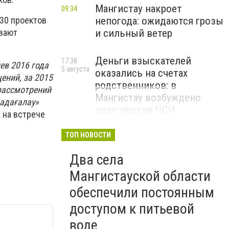
Мангистау накроет
09:34
 30 проектов
непогода: ожидаются грозы
ывают
и сильный ветер
Деньги взыскателей
17:38
ев 2016 года
5 августа
оказались на счетах
ений, за 2015
родственников: в
 рассмотрений
Мангистау возбуждено
Қадағалау»
дело против ЧСИ
л на встрече
ТОП НОВОСТИ
Два села
Мангистауской области
обеспечили постоянным
доступом к питьевой
воде