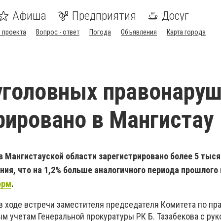
Афиша
Предприятия
Досуг
 проекта
Вопрос - ответ
Погода
Объявления
Карта города
уголовных правонару
рировано в Мангистау
 в Мангистауской области зарегистрировано более 5 тыся
ия, что на 1,2% больше аналогичного периода прошлого 
орм
.
 в ходе встречи заместителя председателя Комитета по пр
ым учетам Генеральной прокуратуры РК Б. Тазабекова с ру