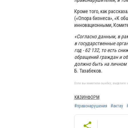
Кроме того, как рассказ
(«Опора бизнеса», «К об
инновационными, Комите
«Согласно данным, в ра
в государственные орга
год - 62 132, то есть сн
обращений граждан и об
должно быть на личном 
Б. Тазабеков.
Если вы заметили ошибку, выделите н
КАЗИНФОРМ
#правонарушения
#актау