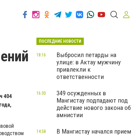
ПОСЛЕДНИЕ НОВОСТИ
шений
Выбросил петарды на
18:16
улице: в Актау мужчину
привлекли к
ответственности
349 осужденных в
16:30
ч 404
Мангистау подпадают под
года,
действие нового закона об
амнистии
авовой
В Мангистау начался прием
14:58
ководством