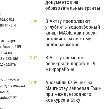
документов на
образовательные гранты
к
являются
В Актау продолжают
12:30
тистике и
углублять водозаборный
канал МАЭК: как проект
повлияет на систему
6 месяцев
водоснабжения
т более 109
афа на
В Актау временно
 взыскания
10:57
перекрыли дорогу в 19
одходить
микрорайоне
ственными
Ансамбль бабушек из
10:48
инистративным
Мангистау завоевал Гран-
ниях,
при международного
жения их
конкурса в Баку
ков.