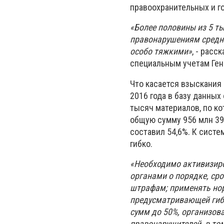
правоохранительных и го
«Более половины из 5 т
правонарушениям средней
особо тяжкими»
, - рас
специальным учетам Ген
Что касается взыскания
2016 года в базу данны
тысяч материалов, по к
общую сумму 956 млн 395
составил 54,6%. К систе
гибко.
«Необходимо активизир
органами о порядке, ср
штрафам; применять но
предусматривающей гиб
сумм до 50%, организов
правонарушителей, в то