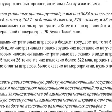
сударственных органов, активом г.Актау и жителями.
ысяч уголовных правонарушений, а именно 3084 относятся 
 тяжести, 1067 - небольшой тяжести, 578 - тяжкие, и 33 
сказал заместитель председателя Комитета по правовой ста
еральной прокуратуры РК Булат Тазабеков.
 административных штрафов в бюджет государства, то за 
х об административных правонарушениях поставлено на уче
оторым наложены административные взыскания в виде штр
 тысяч 26 тенге, из них взыскано более 522 млн, процент
ме оплаты штрафов, было сказано на мероприятии, нужно п
овать разъяснительную работу уполномоченными государ
оках и последствиях неисполнения постановлений по адм
рмы законодательства об административных правонаруше
кую систему оплаты административного штрафа путем сни
ать работу по взысканию административных штрафов с
м числе в принудительном порядке»
, - подчеркнул Б. Тазабе