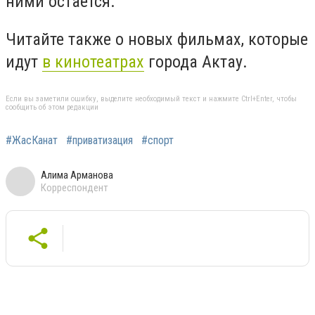
ними остается.
Читайте также о новых фильмах, которые
идут
в кинотеатрах
города Актау.
Если вы заметили ошибку, выделите необходимый текст и нажмите Ctrl+Enter, чтобы
сообщить об этом редакции
#ЖасКанат
#приватизация
#спорт
Алима Арманова
Корреспондент