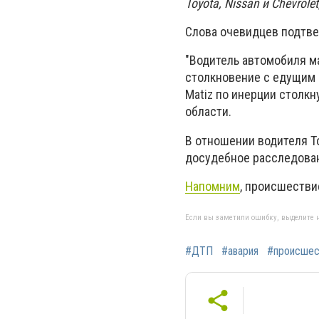
Toyota, Nissan и Chevrol
Слова очевидцев подтвер
"Водитель автомобиля ма
столкновение с едущим 
Matiz по инерции столк
области.
В отношении водителя To
досудебное расследован
Напомним
, происшестви
Если вы заметили ошибку, выделите н
#ДТП
#авария
#происшес