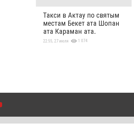
Такси в Актау по святым
местам Бекет ата Шопан
ата Караман ата.
1 074
22:55, 27 июля