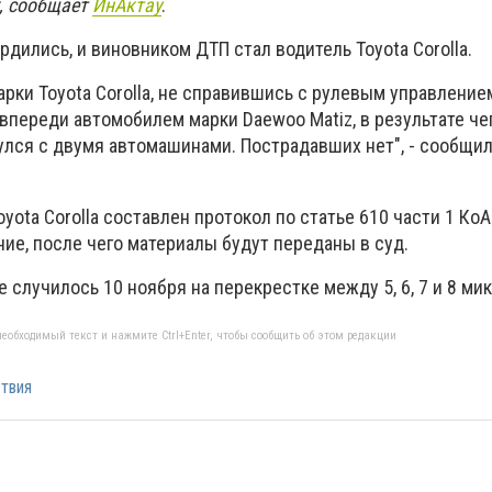
et, сообщает
ИнАктау
.
дились, и виновником ДТП стал водитель Toyota Corolla.
рки Toyota Corolla, не справившись с рулевым управление
впереди автомобилем марки Daewoo Matiz, в результате че
нулся с двумя автомашинами. Пострадавших нет", - сообщи
yota Corolla составлен протокол по статье 610 части 1 Ко
ие, после чего материалы будут переданы в суд.
е случилось 10 ноября на перекрестке между 5, 6, 7 и 8 ми
еобходимый текст и нажмите Ctrl+Enter, чтобы сообщить об этом редакции
твия