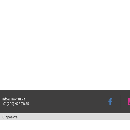
info@inaktau.kz
+7 (700) 978 78 35
О проекте
Свидетельство № KZ73VPY00015302 от 25 сентября 2019 года