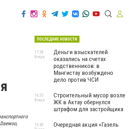
ПОСЛЕДНИЕ НОВОСТИ
Деньги взыскателей
17:38
Вчера
оказались на счетах
родственников: в
Мангистау возбуждено
дело против ЧСИ
ля
Строительный мусор возле
16:55
Вчера
ЖК в Актау обернулся
штрафом для застройщика
ранспортного
 Daewoo,
Очередная акция «Газель
15:40