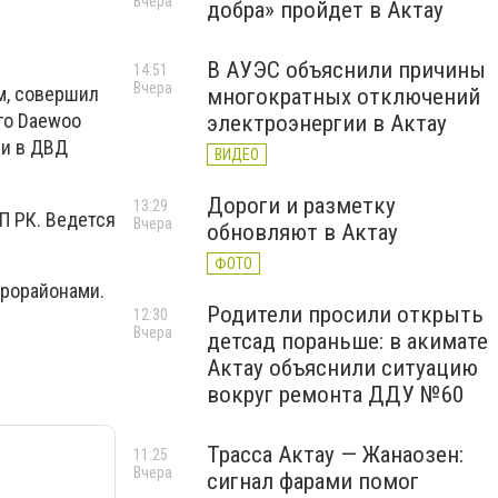
Вчера
добра» пройдет в Актау
В АУЭС объяснили причины
14:51
Вчера
м, совершил
многократных отключений
го Daewoo
электроэнергии в Актау
ли в ДВД
ВИДЕО
Дороги и разметку
13:29
АП РК. Ведется
Вчера
обновляют в Актау
ФОТО
крорайонами.
Родители просили открыть
12:30
Вчера
детсад пораньше: в акимате
Актау объяснили ситуацию
вокруг ремонта ДДУ №60
Трасса Актау — Жанаозен:
11:25
Вчера
сигнал фарами помог