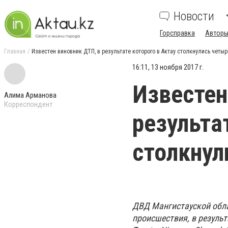
Новости
Горсправка
Авторы
Главная
Известен виновник ДТП, в результате которого в Актау столкнулись четы
16:11, 13 ноября 2017 г.
Известен
Алима Арманова
Корреспондент
результа
столкнул
ДВД Мангистауской обла
происшествия, в резуль