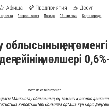
Афиша
Предприятия
Досуг
 проекта
Вопрос - ответ
Погода
Объявления
Карта города
у облысының ең төменгі
деңгейінің мөлшері 0,6%
фото из сети Интренет
дағы Маңғыстау облысының ең төменгі күнкөріс деңгейін
татистика көрсеткіштері бойынша орташа күн көріс деңгей