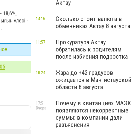
Актау
 18,6%,
Сколько стоит валюта в
14:15
шығын үлесі -
обменниках Актау 8 августа
.
Прокуратура Актау
11:57
обратилась к родителям
ное
после избиения подростка
-05
Жара до +42 градусов
10:24
ожидается в Мангистауской
области 8 августа
Почему в квитанциях МАЭК
17:51
Вчера
появляются некорректные
суммы: в компании дали
разъяснения