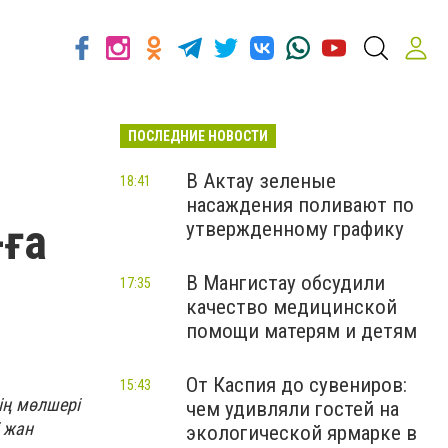
ПОСЛЕДНИЕ НОВОСТИ
В Актау зеленые
18:41
насаждения поливают по
-ға
утвержденному графику
В Мангистау обсудили
17:35
качество медицинской
помощи матерям и детям
От Каспия до сувениров:
15:43
ің мөлшері
чем удивляли гостей на
і жан
экологической ярмарке в