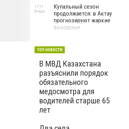
Купальный сезон
17:11
Вчера
продолжается: в Актау
прогнозируют жаркие
выходные
ТОП НОВОСТИ
В МВД Казахстана
разъяснили порядок
обязательного
медосмотра для
водителей старше 65
лет
Два села