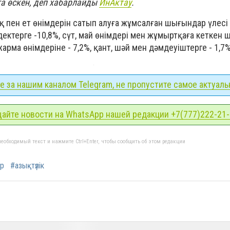
ға өскен, деп хабарлайды
ИнАктау
.
пен ет өнімдерін сатып алуға жұмсалған шығындар үлесі -
дектерге -10,8%, сүт, май өнімдері мен жұмыртқаға кеткен 
жарма өнімдеріне - 7,2%, қант, шәй мен дәмдеуіштерге - 1,7%
 за нашим каналом Telegram, не пропустите самое актуаль
айте новости на WhatsApp нашей редакции +7(777)222-21
еобходимый текст и нажмите Ctrl+Enter, чтобы сообщить об этом редакции
р
#азықтүлік