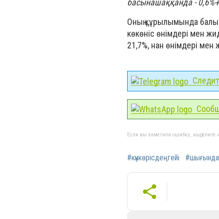
басынашаққанда - 0,6%-
Оның құрылымында балық 
көкөніс өнімдері мен жи
21,7%, нан өнімдері мен 
Следите
Сообщ
Если вы заметили ошибку, выделите н
#күнкөрісдеңгейі
#шығында