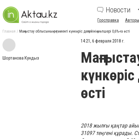
Новости
Горсправка
Авторы
Главная
Маңғыстау облысының ең төменгі күнкөріс деңгейінің мөлшері 0,6%-ға өсті
14:21, 6 февраля 2018 г.
Маңғыста
Шортанова Кундыз
күнкөріс 
өсті
2018 жылғы қаңтар айын
31097 теңгені құрады. С