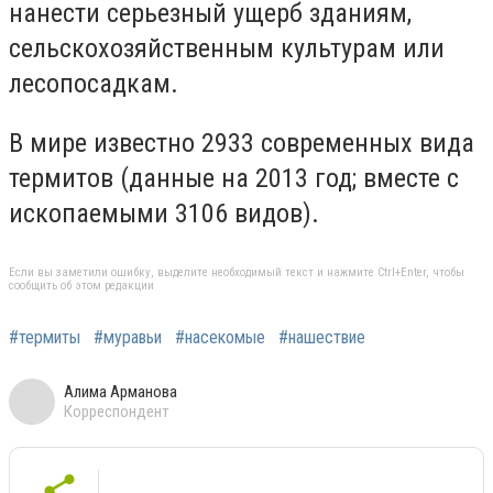
нанести серьезный ущерб зданиям,
сельскохозяйственным культурам или
лесопосадкам.
В мире известно 2933 современных вида
термитов (данные на 2013 год; вместе с
ископаемыми 3106 видов).
Если вы заметили ошибку, выделите необходимый текст и нажмите Ctrl+Enter, чтобы
сообщить об этом редакции
#термиты
#муравьи
#насекомые
#нашествие
Алима Арманова
Корреспондент