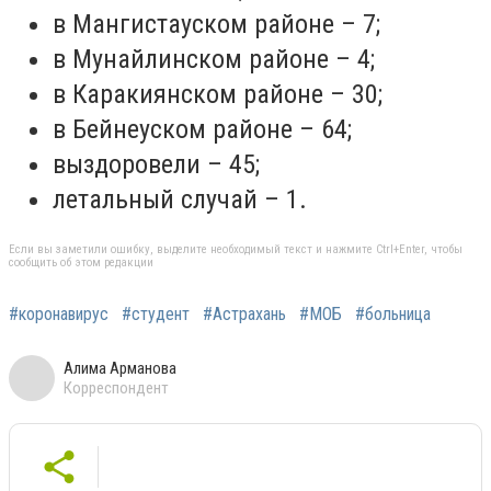
в Мангистауском районе – 7;
в Мунайлинском районе – 4;
в Каракиянском районе – 30;
в Бейнеуском районе – 64;
выздоровели – 45;
летальный случай – 1.
Если вы заметили ошибку, выделите необходимый текст и нажмите Ctrl+Enter, чтобы
сообщить об этом редакции
#коронавирус
#студент
#Астрахань
#МОБ
#больница
Алима Арманова
Корреспондент