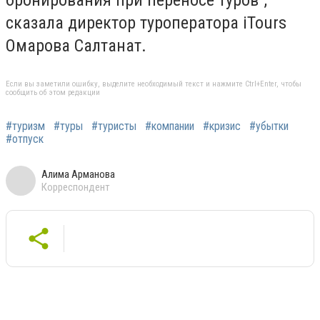
сказала директор туроператора iTours
Омарова Салтанат.
Если вы заметили ошибку, выделите необходимый текст и нажмите Ctrl+Enter, чтобы
сообщить об этом редакции
#туризм
#туры
#туристы
#компании
#кризис
#убытки
#отпуск
Алима Арманова
Корреспондент