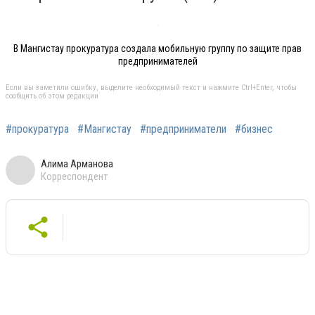
В Мангистау прокуратура создала мобильную группу по защите прав
предпринимателей
Если вы заметили ошибку, выделите необходимый текст и нажмите Ctrl+Enter, чтобы
сообщить об этом редакции
#прокуратура
#Мангистау
#предприниматели
#бизнес
Алима Арманова
Корреспондент