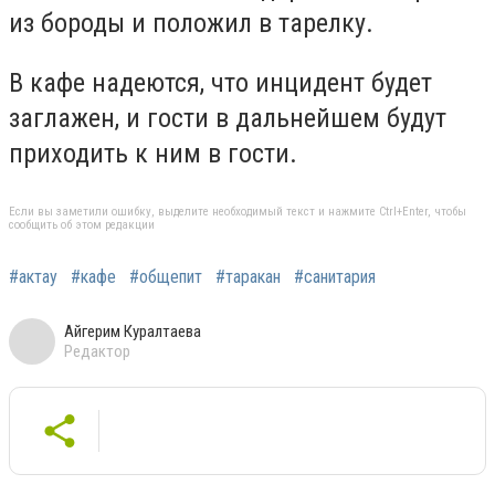
из бороды и положил в тарелку.
В кафе надеются, что инцидент будет
заглажен, и гости в дальнейшем будут
приходить к ним в гости.
Если вы заметили ошибку, выделите необходимый текст и нажмите Ctrl+Enter, чтобы
сообщить об этом редакции
#актау
#кафе
#общепит
#таракан
#санитария
Айгерим Куралтаева
Редактор