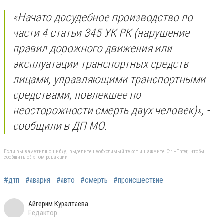
«Начато досудебное производство по
части 4 статьи 345 УК РК (нарушение
правил дорожного движения или
эксплуатации транспортных средств
лицами, управляющими транспортными
средствами, повлекшее по
неосторожности смерть двух человек)», -
сообщили в ДП МО.
Если вы заметили ошибку, выделите необходимый текст и нажмите Ctrl+Enter, чтобы
сообщить об этом редакции
#дтп
#авария
#авто
#смерть
#происшествие
Айгерим Куралтаева
Редактор