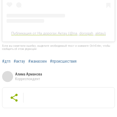
Публикация от На дорогах Актау (@na_dorogah_aktau)
Если вы заметили ошибку, выделите необходимый текст и нажмите Ctrl+Enter, чтобы
сообщить об этом редакции
#дтп
#актау
#жанаозен
#происшествия
Алима Арманова
Корреспондент