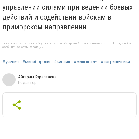
управлении силами при ведении боевых
действий и содействии войскам в
приморском направлении.
Если вы заметили ошибку, выделите необходимый текст и нажмите Ctrl+Enter, чтобы
сообщить об этом редакции
#учения
#минобороны
#каспий
#мангистау
#пограничники
Айгерим Куралтаева
Редактор