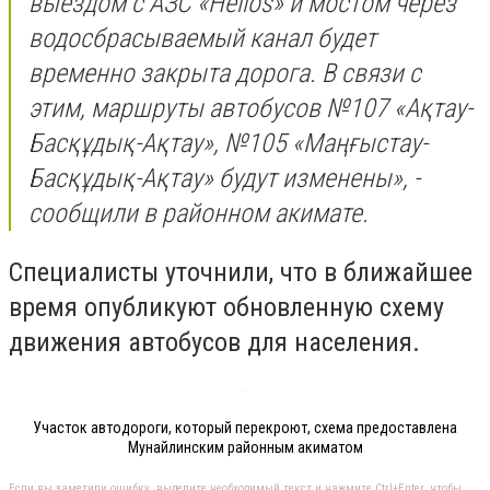
выездом с АЗС «Helios» и мостом через
водосбрасываемый канал будет
временно закрыта дорога. В связи с
этим, маршруты автобусов №107 «Ақтау-
Басқұдық-Ақтау», №105 «Маңғыстау-
Басқұдық-Ақтау» будут изменены», -
сообщили в районном акимате.
Специалисты уточнили, что в ближайшее
время опубликуют обновленную схему
движения автобусов для населения.
Участок автодороги, который перекроют, схема предоставлена
Мунайлинским районным акиматом
Если вы заметили ошибку, выделите необходимый текст и нажмите Ctrl+Enter, чтобы