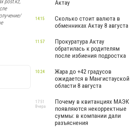
х post.kz,
Актау
сле
олучение/
Сколько стоит валюта в
14:15
ые
обменниках Актау 8 августа
Прокуратура Актау
11:57
обратилась к родителям
после избиения подростка
Жара до +42 градусов
10:24
ожидается в Мангистауской
области 8 августа
Почему в квитанциях МАЭК
17:51
Вчера
появляются некорректные
суммы: в компании дали
разъяснения