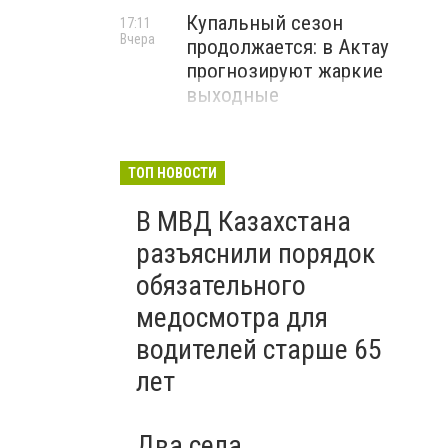
Купальный сезон
17:11
Вчера
продолжается: в Актау
прогнозируют жаркие
выходные
ТОП НОВОСТИ
В МВД Казахстана
разъяснили порядок
обязательного
медосмотра для
водителей старше 65
лет
Два села