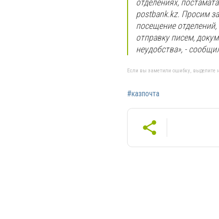
отделениях, постаматах
postbank.kz. Просим з
посещение отделений,
отправку писем, доку
неудобства», - сообщи
Если вы заметили ошибку, выделите н
#казпочта