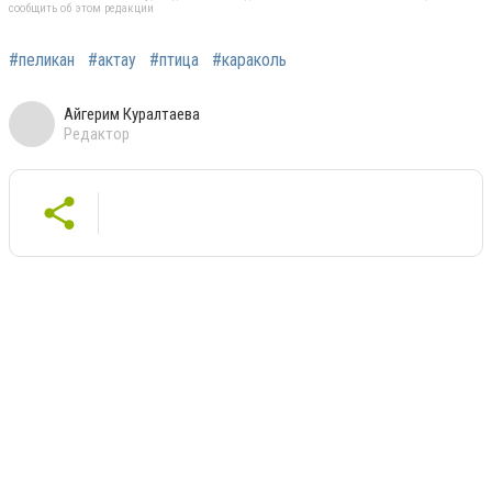
сообщить об этом редакции
#пеликан
#актау
#птица
#караколь
Айгерим Куралтаева
Редактор