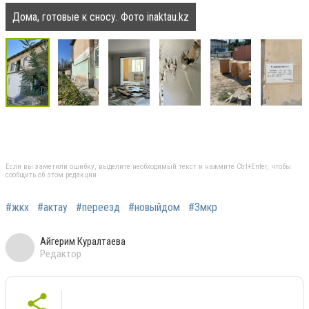
Дома, готовые к сносу. Фото inaktau.kz
Если вы заметили ошибку, выделите необходимый текст и нажмите Ctrl+Enter, чтобы
сообщить об этом редакции
#жкх
#актау
#переезд
#новыйдом
#3мкр
Айгерим Куралтаева
Редактор