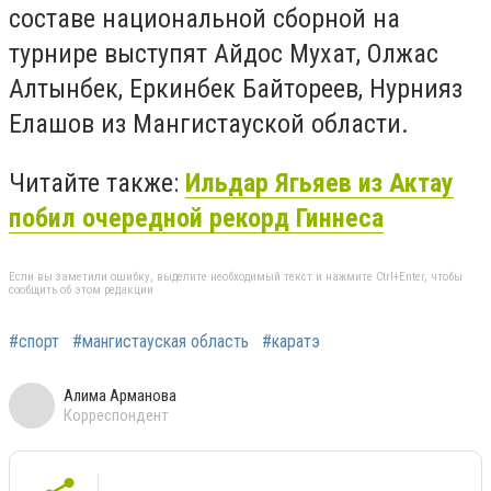
составе национальной сборной на
турнире выступят Айдос Мухат, Олжас
Алтынбек, Еркинбек Байтореев, Нурнияз
Елашов из Мангистауской области.
Читайте также:
Ильдар Ягьяев из Актау
побил очередной рекорд Гиннеса
Если вы заметили ошибку, выделите необходимый текст и нажмите Ctrl+Enter, чтобы
сообщить об этом редакции
#спорт
#мангистауская область
#каратэ
Алима Арманова
Корреспондент