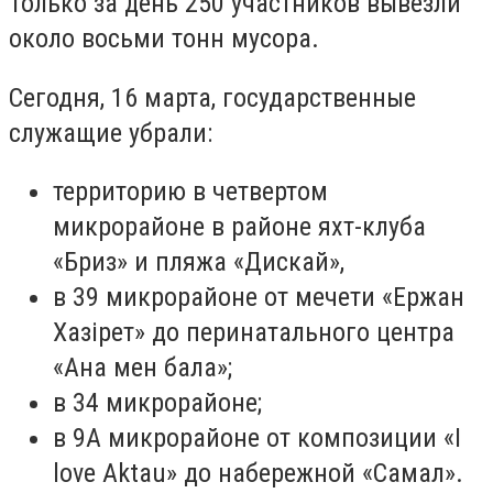
Только за день 250 участников вывезли
около восьми тонн мусора.
Сегодня, 16 марта, государственные
служащие убрали:
территорию в четвертом
микрорайоне в районе яхт-клуба
«Бриз» и пляжа «Дискай»,
в 39 микрорайоне от мечети «Ержан
Хазірет» до перинатального центра
«Ана мен бала»;
в 34 микрорайоне;
в 9А микрорайоне от композиции «I
love Aktau» до набережной «Самал».