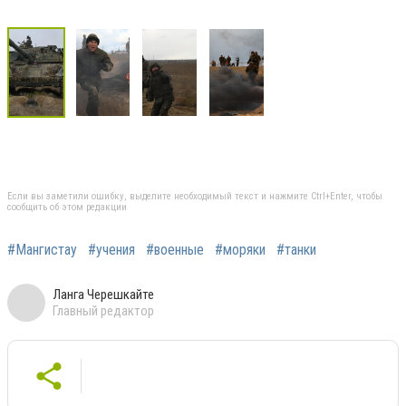
Если вы заметили ошибку, выделите необходимый текст и нажмите Ctrl+Enter, чтобы
сообщить об этом редакции
#Мангистау
#учения
#военные
#моряки
#танки
Ланга Черешкайте
Главный редактор