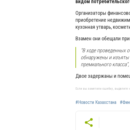
видом потребительског
Организаторы финансово
приобретение недвижимо
кухонная утварь, космет
Взамен они обещали пр
“В ходе проведенных 
обнаружены и изъяты н
премиального класса”,
Двое задержаны и поме
Если вы заметили ошибку, выделите н
#Новости Казахстана
#Фин