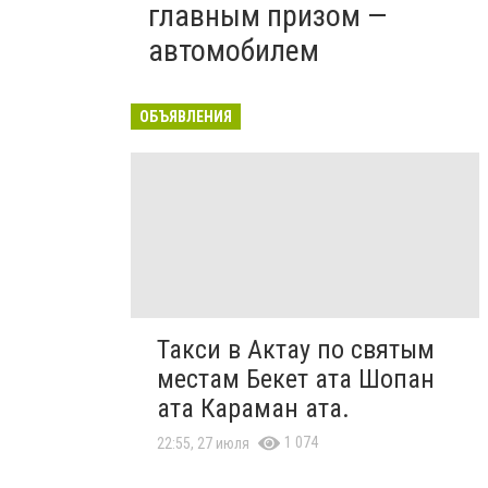
главным призом —
автомобилем
ОБЪЯВЛЕНИЯ
Такси в Актау по святым
местам Бекет ата Шопан
ата Караман ата.
1 074
22:55, 27 июля