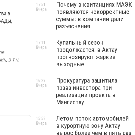
Почему в квитанциях МАЭК
17:51
Вчера
появляются некорректные
тва в
суммы: в компании дали
БАДы,
разъяснения
Купальный сезон
17:11
Вчера
продолжается: в Актау
ов
прогнозируют жаркие
н, в т.ч.
выходные
Прокуратура защитила
16:29
Вчера
права инвестора при
реализации проекта в
Мангистау
Летом поток автомобилей
15:53
Вчера
в курортную зону Актау
вырос более чем в пять раз