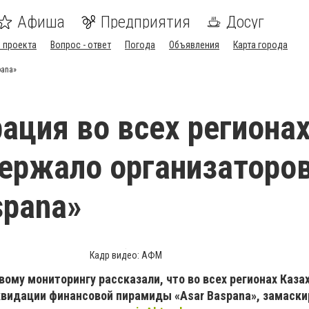
Афиша
Предприятия
Досуг
 проекта
Вопрос - ответ
Погода
Объявления
Карта города
pana»
ация во всех регионах
ержало организаторо
spana»
Кадр видео: АФМ
вому мониторингу рассказали, что во всех регионах Каза
квидации финансовой пирамиды «Asar Baspana», замаски