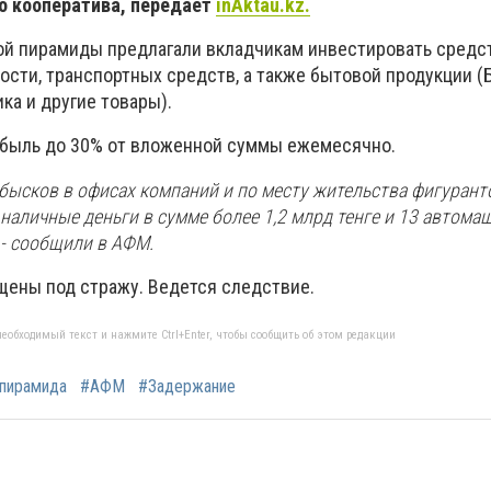
о кооператива, передает
inAktau.kz.
й пирамиды предлагали вкладчикам инвестировать средс
сти, транспортных средств, а также бытовой продукции (
ика и другие товары).
ибыль до 30% от вложенной суммы ежемесячно.
обысков в офисах компаний и по месту жительства фигурант
аличные деньги в сумме более 1,2 млрд тенге и 13 автомаши
 - сообщили в АФМ.
щены под стражу. Ведется следствие.
еобходимый текст и нажмите Ctrl+Enter, чтобы сообщить об этом редакции
пирамида
#АФМ
#Задержание