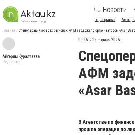
Новости
Горсправка
Авторы
Главная
Спецоперация во всех регионах: АФМ задержало организаторов «Asar Bas
09:45, 20 февраля 2025 г.
Спецопер
Айгерим Куралтаева
Редактор
АФМ зад
«Asar Ba
В Агентстве по финансо
прошла операция по ли