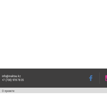
info@inaktau.kz
+7 (700) 978 78 35
О проекте
Свидетельство № KZ73VPY00015302 от 25 сентября 2019 года
Все права защищены. Ретрансляция и цитирование материалов разрешается при ука