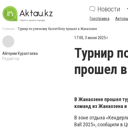
Новости
Горсправка
Авторы
Главная
Турнир по уличному баскетболу прошел в Жанаозене
17:00, 3 июня 2025 г.
Турнир п
Айгерим Куралтаева
Редактор
прошел в
В Жанаозене прошел тур
команд из Жанаозена и 
В зоне отдыха «Кендерли
Ball 2025», сообщили в 