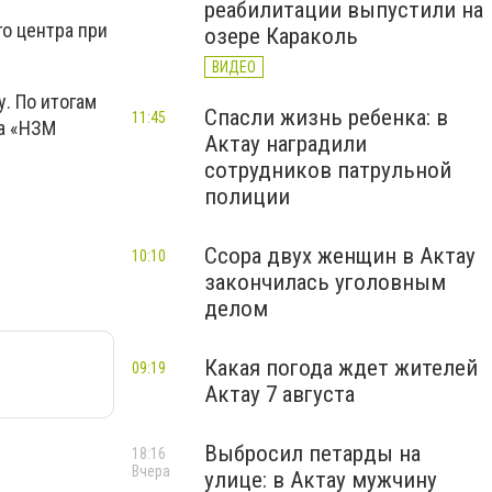
реабилитации выпустили на
о центра при
озере Караколь
ВИДЕО
. По итогам
Спасли жизнь ребенка: в
11:45
да «НЗМ
Актау наградили
сотрудников патрульной
полиции
Ссора двух женщин в Актау
10:10
закончилась уголовным
делом
Какая погода ждет жителей
09:19
Актау 7 августа
Выбросил петарды на
18:16
Вчера
улице: в Актау мужчину