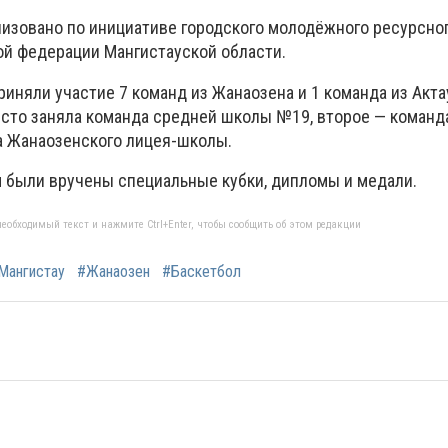
изовано по инициативе городского молодёжного ресурсног
й федерации Мангистауской области.
иняли участие 7 команд из Жанаозена и 1 команда из Актау
сто заняла команда средней школы №19, второе — коман
да Жанаозенского лицея-школы.
 были вручены специальные кубки, дипломы и медали.
еобходимый текст и нажмите Ctrl+Enter, чтобы сообщить об этом редакции
Мангистау
#Жанаозен
#Баскетбол