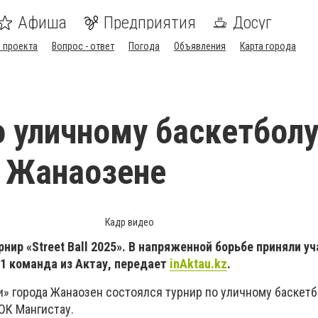
Афиша
Предприятия
Досуг
 проекта
Вопрос - ответ
Погода
Объявления
Карта города
о уличному баскетбол
 Жанаозене
Кадр видео
нир «Street Ball 2025». В напряженной борьбе приняли уч
1 команда из Актау, передает
inAktau.kz
.
» города Жанаозен состоялся турнир по уличному баскетб
ЦОК Мангистау.