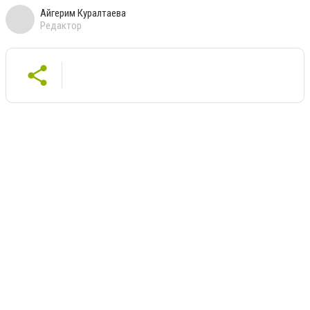
Айгерим Куралтаева
Редактор