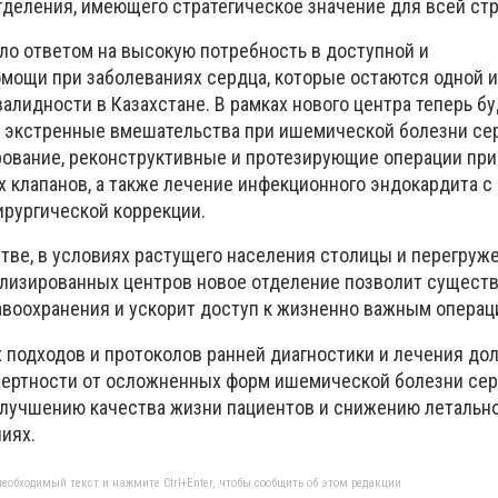
тделения, имеющего стратегическое значение для всей ст
ло ответом на высокую потребность в доступной и
мощи при заболеваниях сердца, которые остаются одной 
алидности в Казахстане. В рамках нового центра теперь бу
 экстренные вмешательства при ишемической болезни се
рование, реконструктивные и протезирующие операции пр
х клапанов, а также лечение инфекционного эндокардита 
рургической коррекции.
стве, в условиях растущего населения столицы и перегруж
лизированных центров новое отделение позволит существ
равоохранения и ускорит доступ к жизненно важным операц
подходов и протоколов ранней диагностики и лечения до
ертности от осложненных форм ишемической болезни сер
улучшению качества жизни пациентов и снижению летальн
иях.
еобходимый текст и нажмите Ctrl+Enter, чтобы сообщить об этом редакции