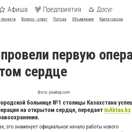
Афиша
Предприятия
Досуг
 проекта
Вопрос - ответ
Погода
Объявления
Карта города
 провели первую опер
том сердце
Фото: pixabay.com
городской больнице №1 столицы Казахстана успе
перация на открытом сердце, передает
inAktau.kz
равоохранения.
ве, это знаменует официальное начало работы нового