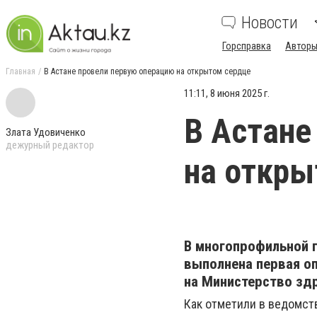
Новости
Горсправка
Авторы
Главная
В Астане провели первую операцию на открытом сердце
11:11, 8 июня 2025 г.
В Астане
Злата Удовиченко
дежурный редактор
на откры
В многопрофильной 
выполнена первая о
на Министерство зд
Как отметили в ведомст