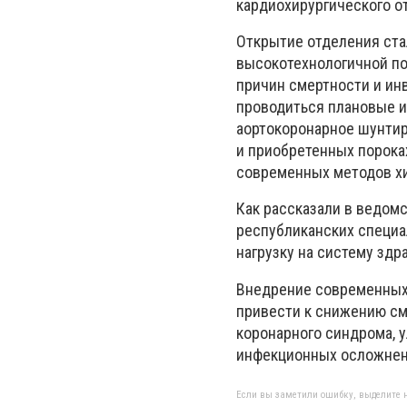
кардиохирургического о
Открытие отделения ста
высокотехнологичной по
причин смертности и инв
проводиться плановые и
аортокоронарное шунти
и приобретенных порока
современных методов хи
Как рассказали в ведом
республиканских специа
нагрузку на систему зд
Внедрение современных 
привести к снижению см
коронарного синдрома, 
инфекционных осложнен
Если вы заметили ошибку, выделите н