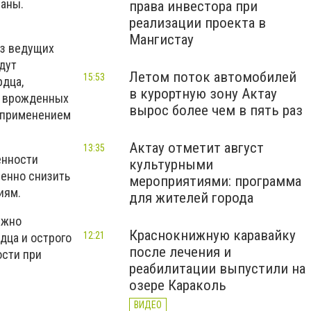
раны.
права инвестора при
реализации проекта в
Мангистау
из ведущих
дут
Летом поток автомобилей
15:53
рдца,
в курортную зону Актау
и врожденных
вырос более чем в пять раз
с применением
Актау отметит август
13:35
енности
культурными
енно снизить
мероприятиями: программа
иям.
для жителей города
лжно
Краснокнижную каравайку
12:21
дца и острого
после лечения и
ости при
реабилитации выпустили на
озере Караколь
ВИДЕО