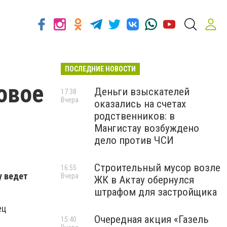
ПОСЛЕДНИЕ НОВОСТИ
овое
Деньги взыскателей
17:38
Вчера
оказались на счетах
родственников: в
Мангистау возбуждено
дело против ЧСИ
Строительный мусор возле
16:55
у ведет
Вчера
ЖК в Актау обернулся
штрафом для застройщика
ец
Очередная акция «Газель
15:40