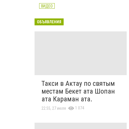
ВИДЕО
ОБЪЯВЛЕНИЯ
Такси в Актау по святым
местам Бекет ата Шопан
ата Караман ата.
1 074
22:55, 27 июля