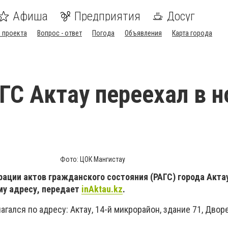
Афиша
Предприятия
Досуг
 проекта
Вопрос - ответ
Погода
Объявления
Карта города
ГС Актау переехал в н
Фото: ЦОК Мангистау
рации актов гражданского состояния (РАГС) города Акта
му адресу, передает
inAktau.kz
.
агался по адресу: Актау, 14-й микрорайон, здание 71, Двор