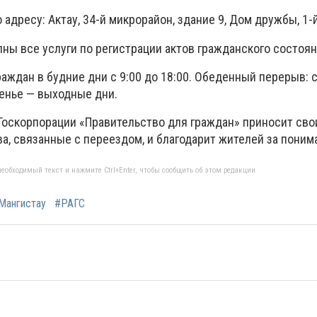
 адресу: Актау, 34-й микрорайон, здание 9, Дом дружбы, 1-й
ны все услуги по регистрации актов гражданского состоян
аждан в будние дни с 9:00 до 18:00. Обеденный перерыв: с
сенье — выходные дни.
Госкорпорации «Правительство для граждан» приносит сво
а, связанные с переездом, и благодарит жителей за поним
еобходимый текст и нажмите Ctrl+Enter, чтобы сообщить об этом редакции
Мангистау
#РАГС