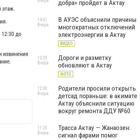
Вчера
добра» пройдет в Актау
 этаж.
В АУЭС объяснили причины
14:51
ия.
Вчера
многократных отключений
 12:30 до
электроэнергии в Актау
ВИДЕО
и извинения
Дороги и разметку
13:29
ание.
Вчера
обновляют в Актау
ФОТО
Родители просили открыть
12:30
Вчера
детсад пораньше: в акимате
Актау объяснили ситуацию
вокруг ремонта ДДУ №60
Трасса Актау — Жанаозен:
11:25
Вчера
сигнал фарами помог