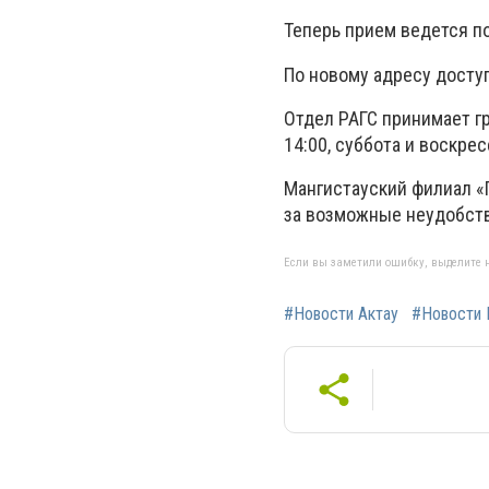
Теперь прием ведется по
По новому адресу доступ
Отдел РАГС принимает гр
14:00, суббота и воскре
Мангистауский филиал «
за возможные неудобств
Если вы заметили ошибку, выделите н
#Новости Актау
#Новости 