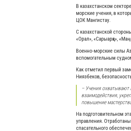
В казахстанском сектор
морские учения, в кото
ЦОК Мангистау.
С казахстанской сторон
«Орал», «Сарыарқа», «Ма
Военно-морские силы Аз
вспомогательным судном
Как отметил первый зам
Ниязбеков, безопасност
– Учения охватывают 
взаимодействия, укре
повышение мастерства 
На подготовительном эт
управления. Отработаны
спасательного обеспеч