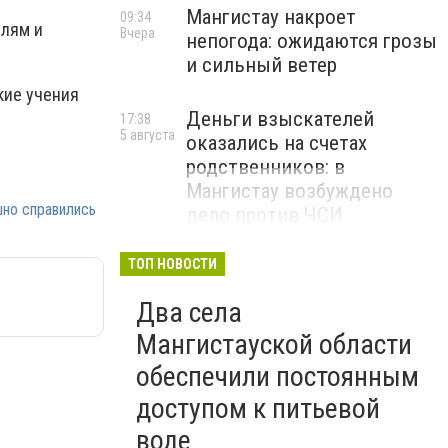
Мангистау накроет
09:34
елям и
Вчера
непогода: ожидаются грозы
и сильный ветер
кие учения
Деньги взыскателей
17:38
5 августа
оказались на счетах
родственников: в
Мангистау возбуждено
но справились
дело против ЧСИ
ТОП НОВОСТИ
Два села
Мангистауской области
обеспечили постоянным
доступом к питьевой
воде