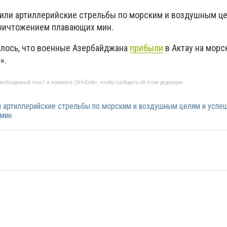
или артиллерийские стрельбы по морским и воздушным ц
уничтожением плавающих мин.
лось, что военные Азербайджана
прибыли
в Актау на морс
5».
еобходимый текст и нажмите Ctrl+Enter, чтобы сообщить об этом редакции
 артиллерийские стрельбы по морским и воздушным целям и успеш
мин.