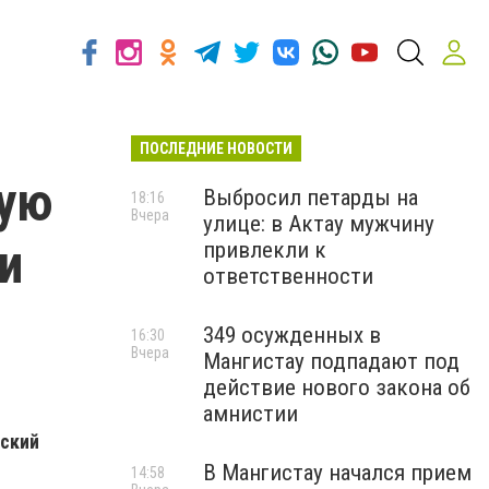
ПОСЛЕДНИЕ НОВОСТИ
кую
Выбросил петарды на
18:16
Вчера
улице: в Актау мужчину
и
привлекли к
ответственности
349 осужденных в
16:30
Вчера
Мангистау подпадают под
действие нового закона об
амнистии
йский
В Мангистау начался прием
14:58