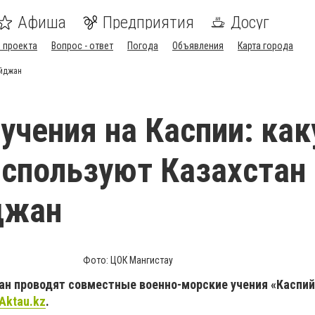
Афиша
Предприятия
Досуг
 проекта
Вопрос - ответ
Погода
Объявления
Карта города
айджан
учения на Каспии: ка
используют Казахстан 
джан
Фото: ЦОК Мангистау
ан проводят совместные военно-морские учения «Каспи
nAktau.kz
.