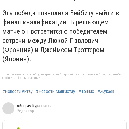
Эта победа позволила Бейбиту выйти в
финал квалификации. В решающем
матче он встретится с победителем
встречи между Люкой Павлович
(Франция) и Джеймсом Троттером
(Япония).
Если вы заметили ошибку, выделите необходимый текст и нажмите Ctrl+Enter, чтобы
сообщить об этом редакции
#Новости Актау
#Новости Мангистау
#Теннис
#Жукаев
Айгерим Куралтаева
Редактор