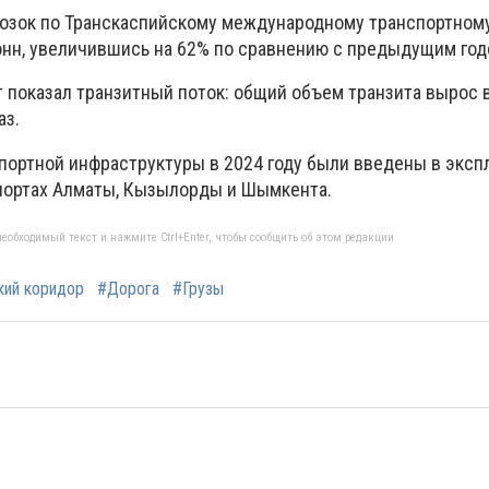
возок по Транскаспийскому международному транспортном
тонн, увеличившись на 62% по сравнению с предыдущим год
показал транзитный поток: общий объем транзита вырос в 
аз.
спортной инфраструктуры в 2024 году были введены в эксп
портах Алматы, Кызылорды и Шымкента.
еобходимый текст и нажмите Ctrl+Enter, чтобы сообщить об этом редакции
кий коридор
#Дорога
#Грузы