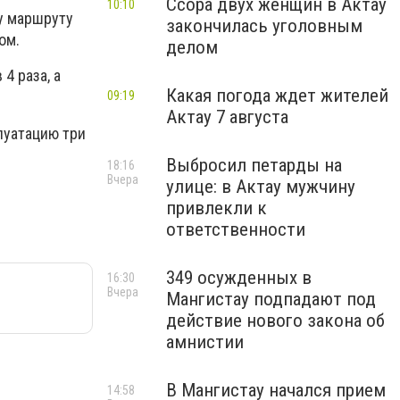
Ссора двух женщин в Актау
10:10
у маршруту
закончилась уголовным
ом.
делом
4 раза, а
Какая погода ждет жителей
09:19
Актау 7 августа
луатацию три
Выбросил петарды на
18:16
Вчера
улице: в Актау мужчину
привлекли к
ответственности
349 осужденных в
16:30
Вчера
Мангистау подпадают под
действие нового закона об
амнистии
В Мангистау начался прием
14:58