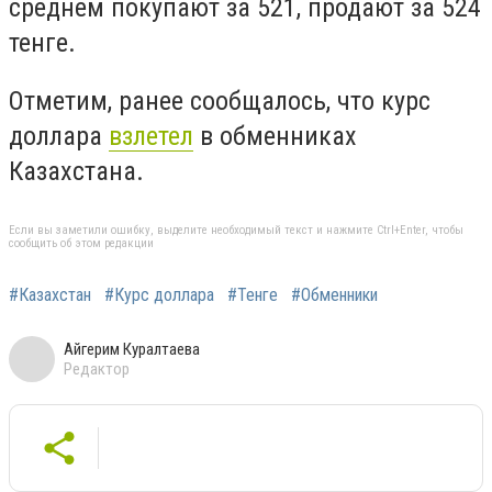
среднем покупают за 521, продают за 524
тенге.
Отметим, ранее сообщалось, что курс
доллара
взлетел
в обменниках
Казахстана.
Если вы заметили ошибку, выделите необходимый текст и нажмите Ctrl+Enter, чтобы
сообщить об этом редакции
#Казахстан
#Курс доллара
#Тенге
#Обменники
Айгерим Куралтаева
Редактор